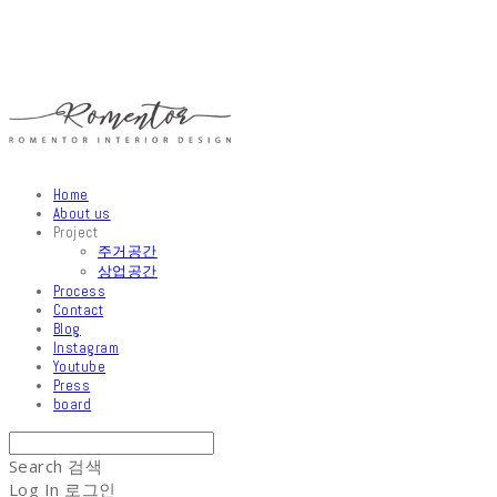
Home
About us
Project
주거공간
상업공간
Process
Contact
Blog
Instagram
Youtube
Press
board
Search
검색
Log In
로그인