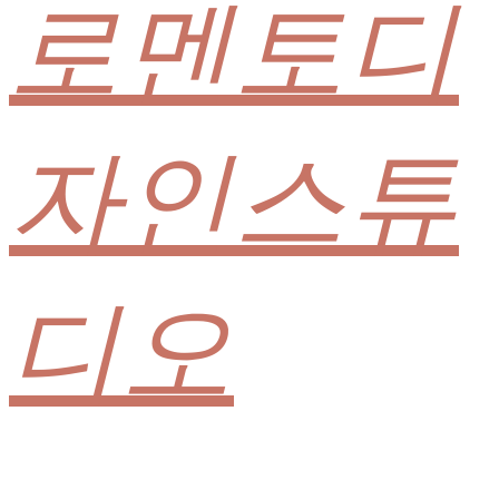
로멘토디
자인스튜
디오