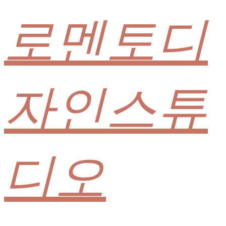
로멘토디
자인스튜
디오