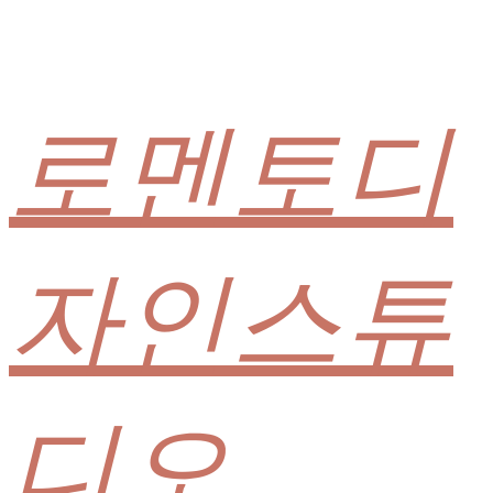
로멘토디
자인스튜
디오