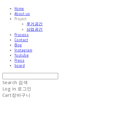
Home
About us
Project
주거공간
상업공간
Process
Contact
Blog
Instagram
Youtube
Press
board
Search
검색
Log In
로그인
Cart
장바구니