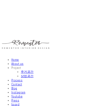
Home
About us
Project
주거공간
상업공간
Process
Contact
Blog
Instagram
Youtube
Press
board