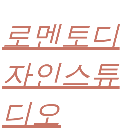
로멘토디
자인스튜
디오