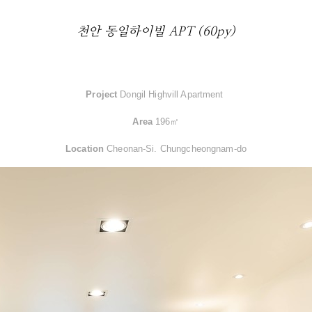
천안 동일하이빌 APT (60py)
Project
Dongil Highvill Apartment ​
Area
196㎡
Location
Cheonan-Si. Chungcheongnam-do