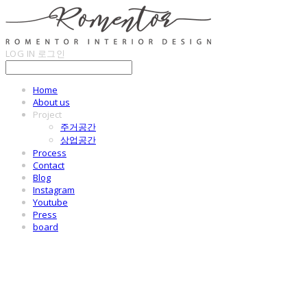
LOG IN
로그인
Home
About us
Project
주거공간
상업공간
Process
Contact
Blog
Instagram
Youtube
Press
board