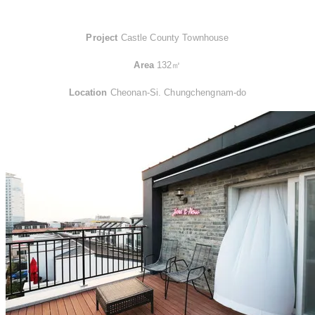
Project
Castle County Townhouse
Area
132㎡
Location
Cheonan-Si. Chungchengnam-do