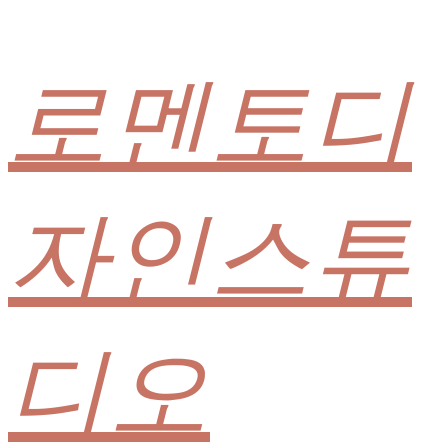
로멘토디
자인스튜
디오