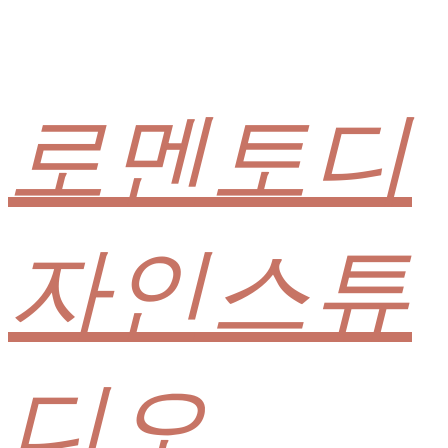
로멘토디
자인스튜
디오