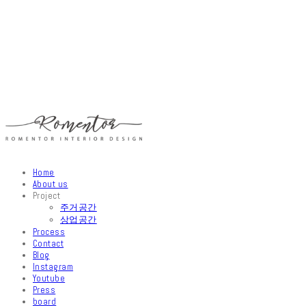
Home
About us
Project
주거공간
상업공간
Process
Contact
Blog
Instagram
Youtube
Press
board