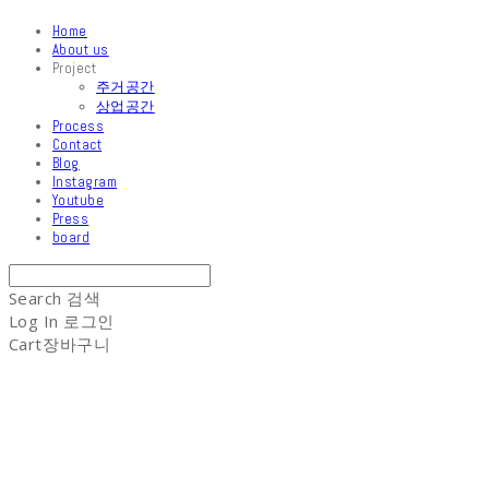
Home
About us
Project
주거공간
상업공간
Process
Contact
Blog
Instagram
Youtube
Press
board
Search
검색
Log In
로그인
Cart
장바구니