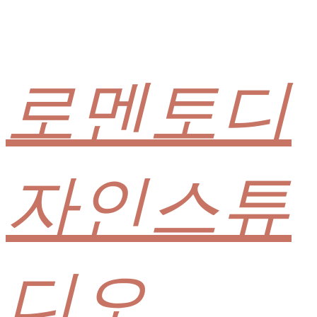
로멘토디
자인스튜
디오