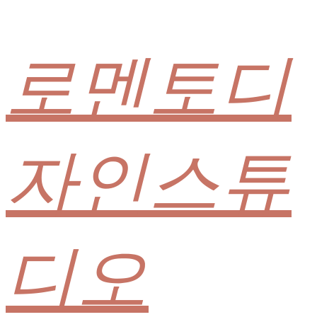
로멘토디
자인스튜
디오