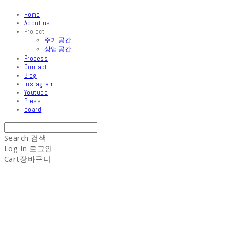
Home
About us
Project
주거공간
상업공간
Process
Contact
Blog
Instagram
Youtube
Press
board
Search
검색
Log In
로그인
Cart
장바구니