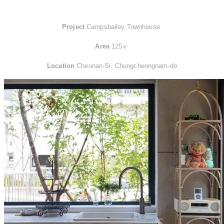
Project
Campsbailey Townhouse ​
Area
125㎡
Location
Cheonan-Si. Chungcheongnam-do