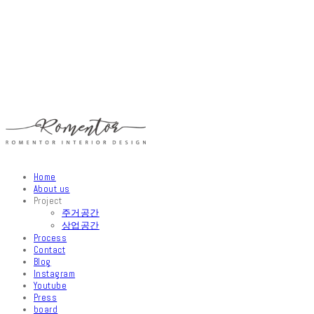
Home
About us
Project
주거공간
상업공간
Process
Contact
Blog
Instagram
Youtube
Press
board