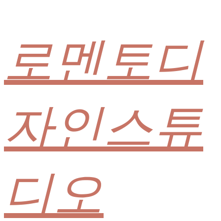
로멘토디
자인스튜
디오