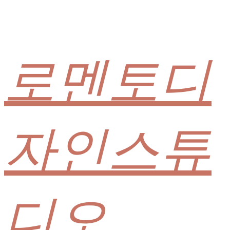
로멘토디
자인스튜
디오