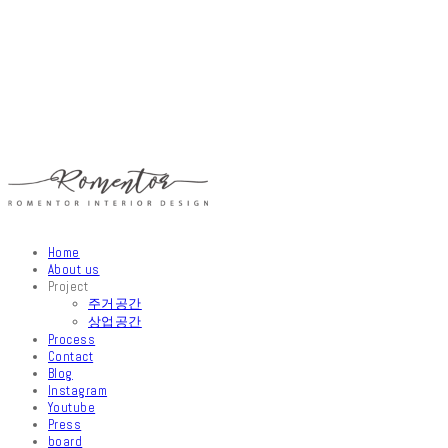
Home
About us
Project
주거공간
상업공간
Process
Contact
Blog
Instagram
Youtube
Press
board