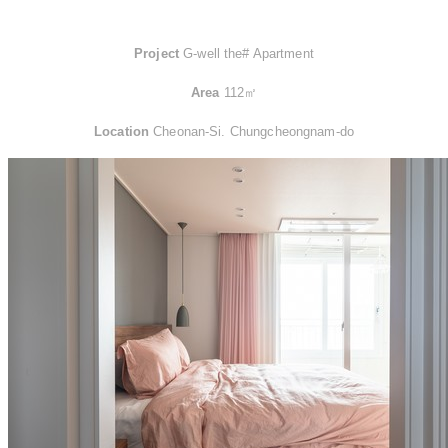
Project
G-well the# Apartment​
Area
112㎡
Location
Cheonan-Si. Chungcheongnam-do