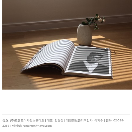
상호: (주)로멘토디자인스튜디오 | 대표: 김형신 | 개인정보관리책임자: 이지수 | 전화: 02-518-
2367 | 이메일: romentor@naver.com