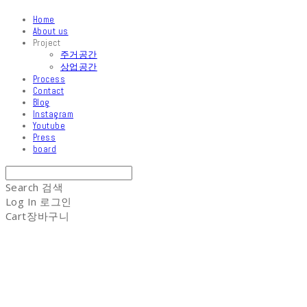
Home
About us
Project
주거공간
상업공간
Process
Contact
Blog
Instagram
Youtube
Press
board
Search
검색
Log In
로그인
Cart
장바구니