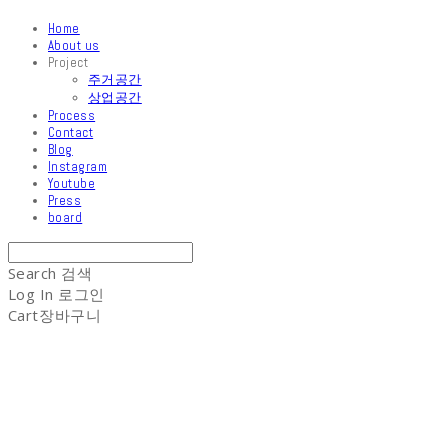
Home
About us
Project
주거공간
상업공간
Process
Contact
Blog
Instagram
Youtube
Press
board
Search
검색
Log In
로그인
Cart
장바구니