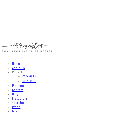
Home
About us
Project
주거공간
상업공간
Process
Contact
Blog
Instagram
Youtube
Press
board