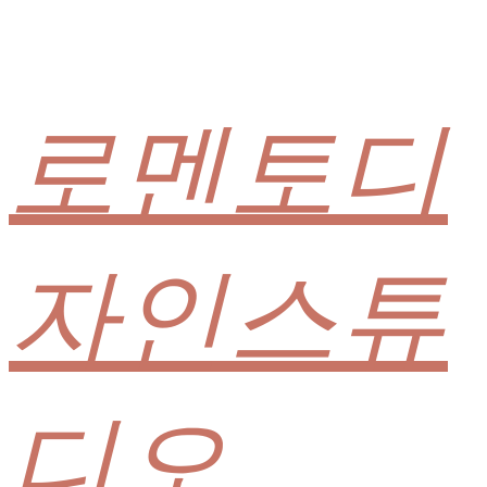
로멘토디
자인스튜
디오