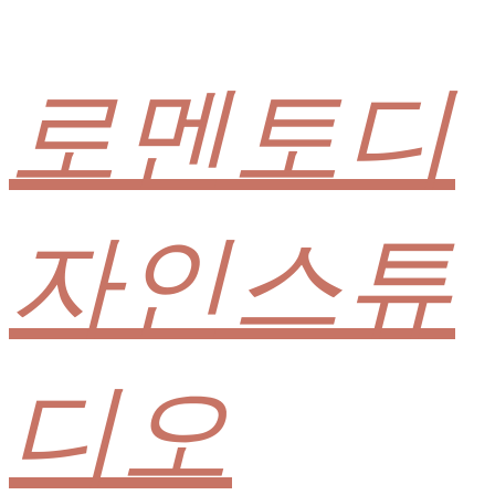
로멘토디
자인스튜
디오