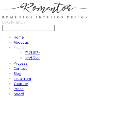
LOG IN
로그인
Home
About us
Project
주거공간
상업공간
Process
Contact
Blog
Instagram
Youtube
Press
board