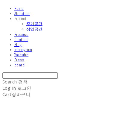
Home
About us
Project
주거공간
상업공간
Process
Contact
Blog
Instagram
Youtube
Press
board
Search
검색
Log In
로그인
Cart
장바구니