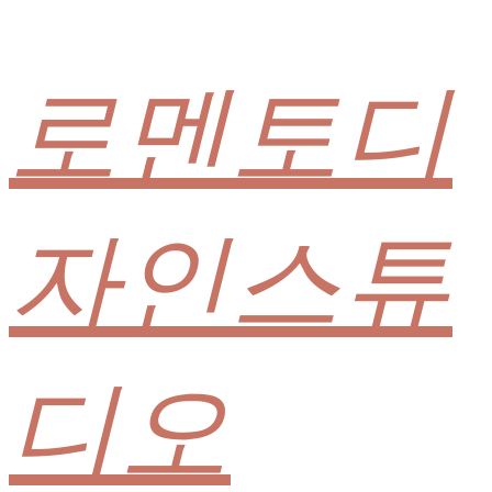
로멘토디
자인스튜
디오