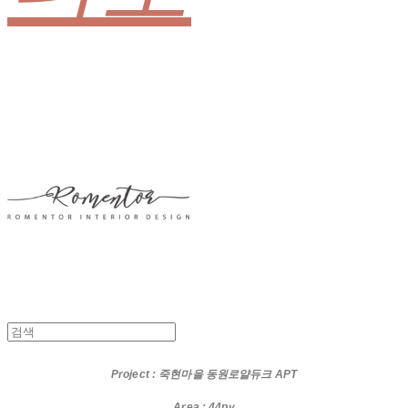
Project
: 죽현마을 동원로얄듀크 APT
Area : 44py