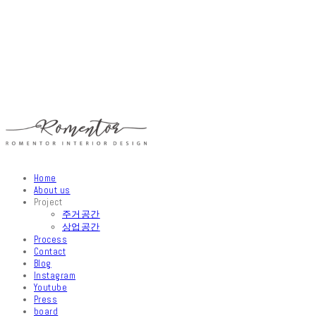
Home
About us
Project
주거공간
상업공간
Process
Contact
Blog
Instagram
Youtube
Press
board