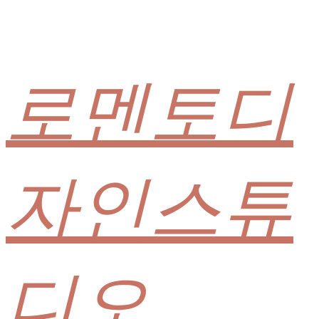
로멘토디
자인스튜
디오