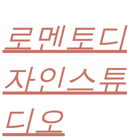
로멘토디
자인스튜
디오