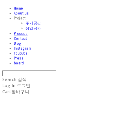
Home
About us
Project
주거공간
상업공간
Process
Contact
Blog
Instagram
Youtube
Press
board
Search
검색
Log In
로그인
Cart
장바구니