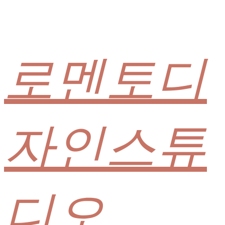
로멘토디
자인스튜
디오