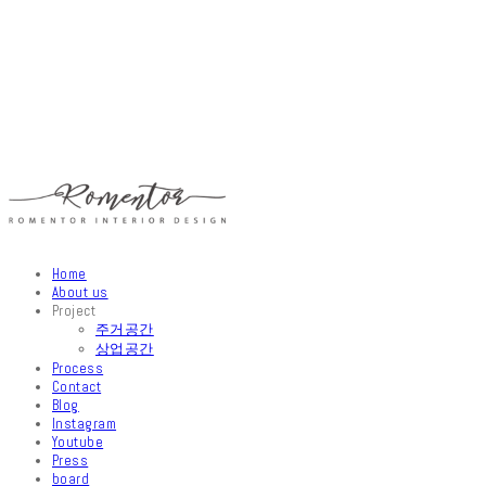
Home
About us
Project
주거공간
상업공간
Process
Contact
Blog
Instagram
Youtube
Press
board