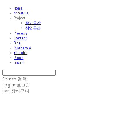
Home
About us
Project
주거공간
상업공간
Process
Contact
Blog
Instagram
Youtube
Press
board
Search
검색
Log In
로그인
Cart
장바구니