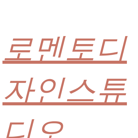
로멘토디
자인스튜
디오