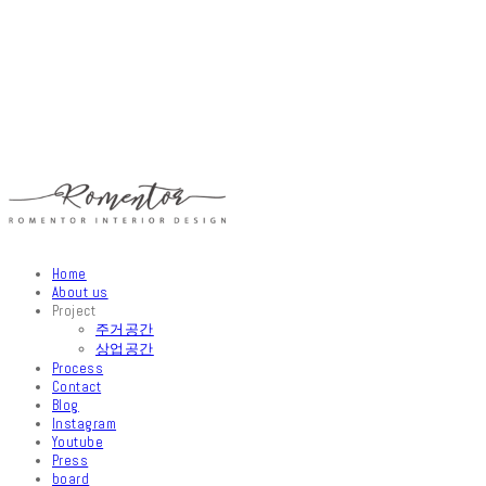
Home
About us
Project
주거공간
상업공간
Process
Contact
Blog
Instagram
Youtube
Press
board