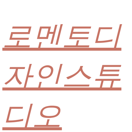
로멘토디
자인스튜
디오