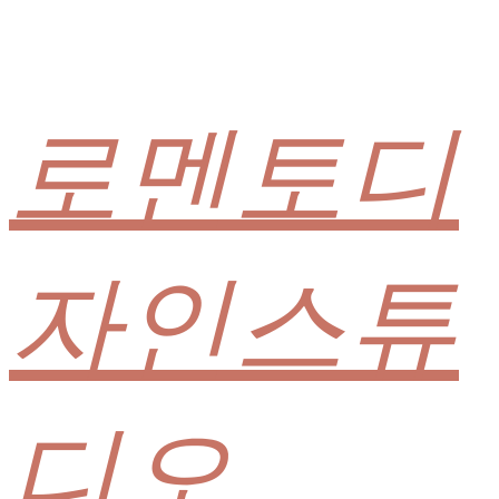
로멘토디
자인스튜
디오