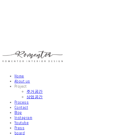
Home
About us
Project
주거공간
상업공간
Process
Contact
Blog
Instagram
Youtube
Press
board