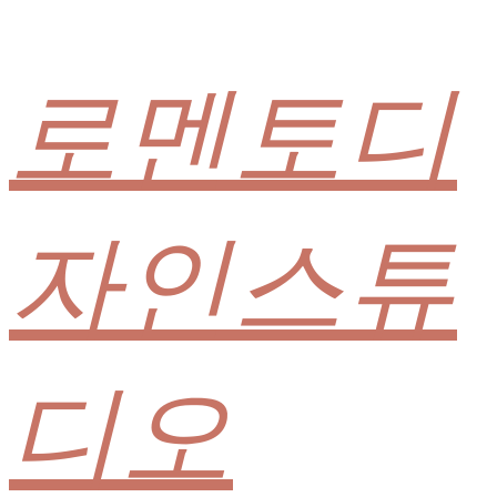
로멘토디
자인스튜
디오