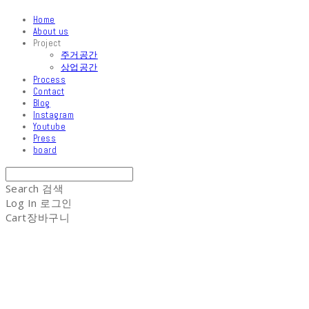
Home
About us
Project
주거공간
상업공간
Process
Contact
Blog
Instagram
Youtube
Press
board
Search
검색
Log In
로그인
Cart
장바구니