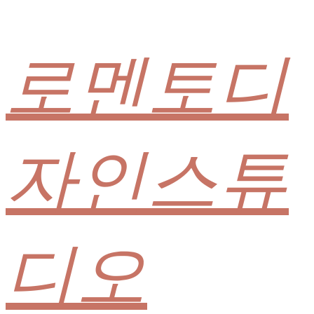
로멘토디
자인스튜
디오