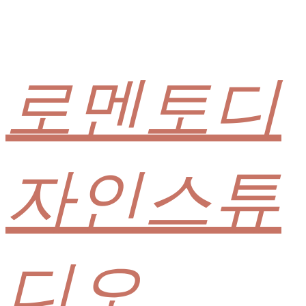
로멘토디
자인스튜
디오