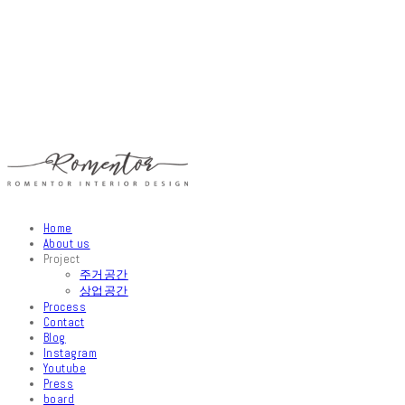
Home
About us
Project
주거공간
상업공간
Process
Contact
Blog
Instagram
Youtube
Press
board