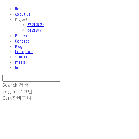
Home
About us
Project
주거공간
상업공간
Process
Contact
Blog
Instagram
Youtube
Press
board
Search
검색
Log In
로그인
Cart
장바구니