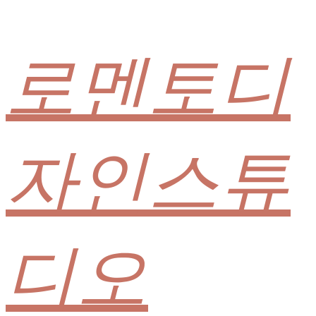
로멘토디
자인스튜
디오