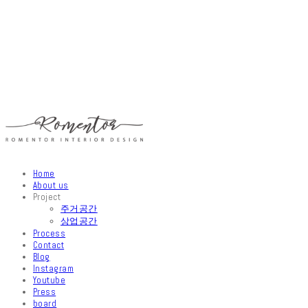
Home
About us
Project
주거공간
상업공간
Process
Contact
Blog
Instagram
Youtube
Press
board