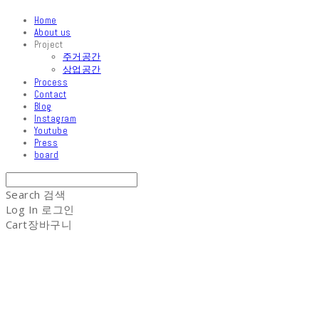
Home
About us
Project
주거공간
상업공간
Process
Contact
Blog
Instagram
Youtube
Press
board
Search
검색
Log In
로그인
Cart
장바구니