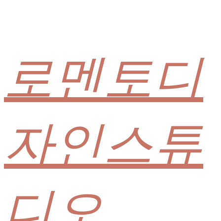
로멘토디
자인스튜
디오