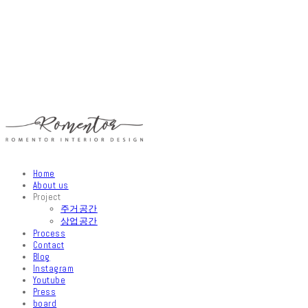
Home
About us
Project
주거공간
상업공간
Process
Contact
Blog
Instagram
Youtube
Press
board