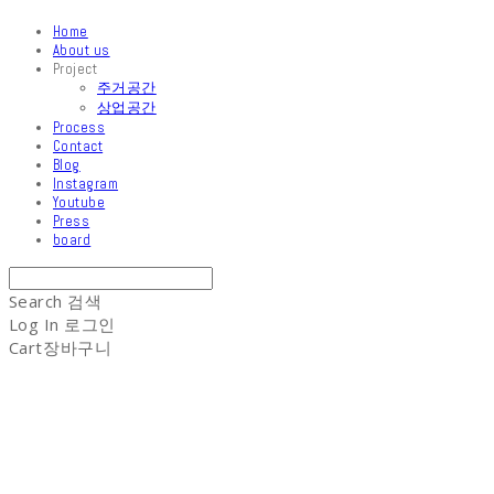
Home
About us
Project
주거공간
상업공간
Process
Contact
Blog
Instagram
Youtube
Press
board
Search
검색
Log In
로그인
Cart
장바구니