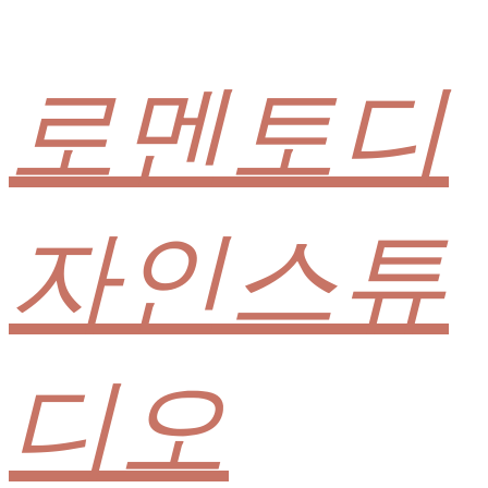
로멘토디
자인스튜
디오