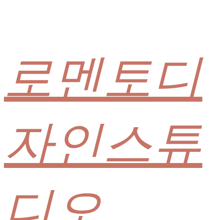
로멘토디
자인스튜
디오