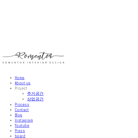
Home
About us
Project
주거공간
상업공간
Process
Contact
Blog
Instagram
Youtube
Press
board