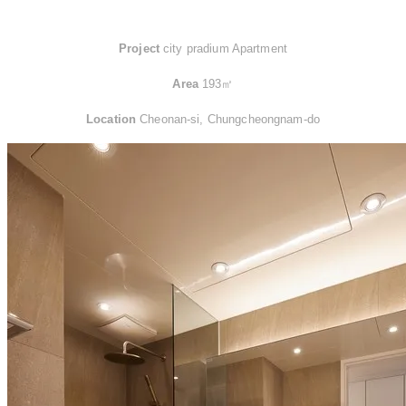
Project
city pradium Apartment
Area
193㎡
Location
Cheonan-si, Chungcheongnam-do