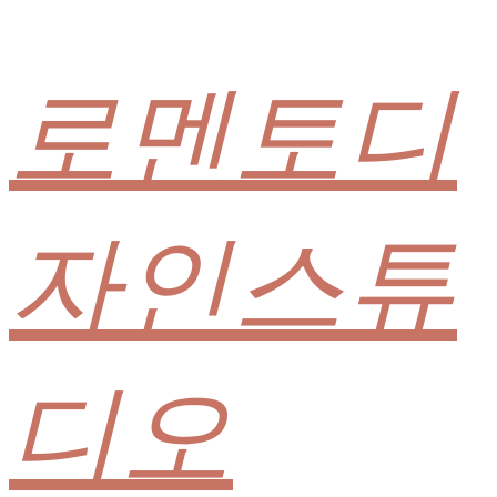
로멘토디
자인스튜
디오