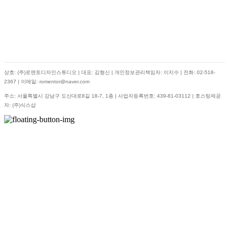
상호: (주)로멘토디자인스튜디오 | 대표: 김형신 | 개인정보관리책임자: 이지수 | 전화: 02-518-
2367 | 이메일: romentor@naver.com
주소: 서울특별시 강남구 도산대로8길 18-7, 1층 | 사업자등록번호:
439-81-03112
| 호스팅제공
자: (주)식스샵