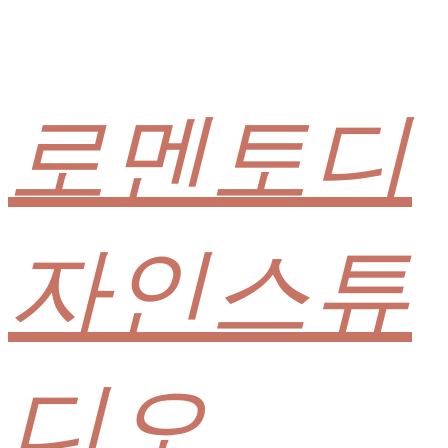
로멘토디
자인스튜
디오