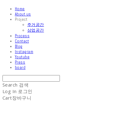
Home
About us
Project
주거공간
상업공간
Process
Contact
Blog
Instagram
Youtube
Press
board
Search
검색
Log In
로그인
Cart
장바구니