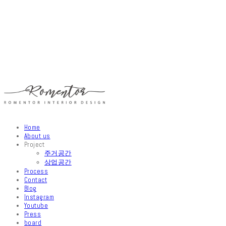
Home
About us
Project
주거공간
상업공간
Process
Contact
Blog
Instagram
Youtube
Press
board