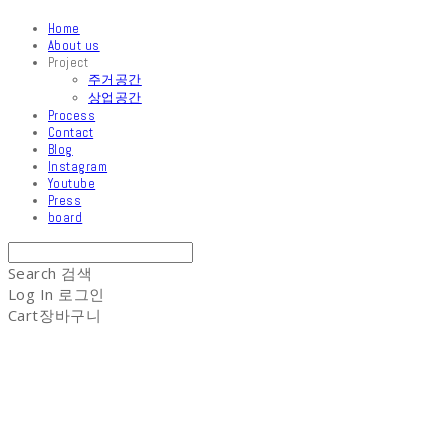
Home
About us
Project
주거공간
상업공간
Process
Contact
Blog
Instagram
Youtube
Press
board
Search
검색
Log In
로그인
Cart
장바구니