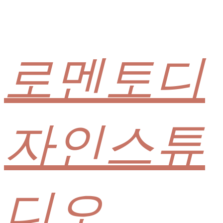
로멘토디
자인스튜
디오