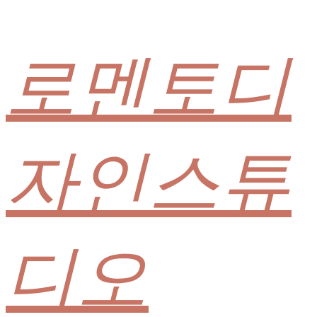
로멘토디
자인스튜
디오