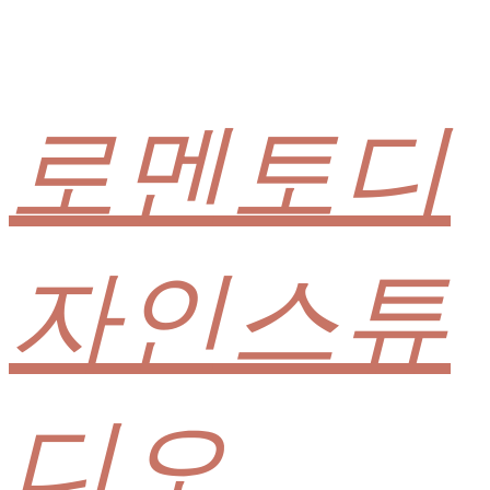
로멘토디
자인스튜
디오