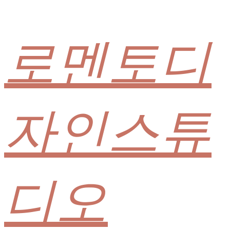
로멘토디
자인스튜
디오