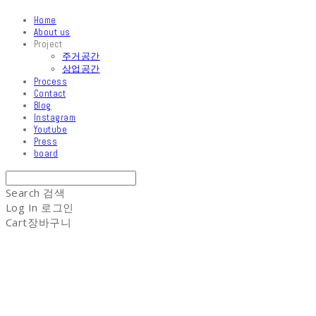
Home
About us
Project
주거공간
상업공간
Process
Contact
Blog
Instagram
Youtube
Press
board
Search
검색
Log In
로그인
Cart
장바구니