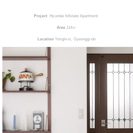
Project
Hyundai hillstate Apartment ​
Area
114㎡
Location
Yongin-si, Gyeonggi-do