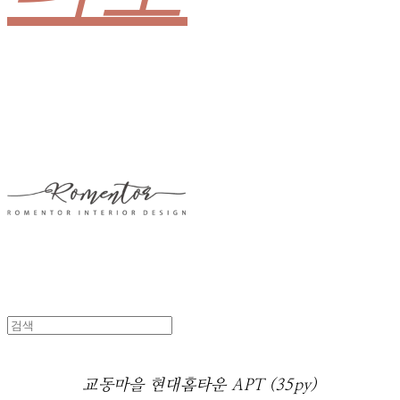
교동마을 현대홈타운 APT (35py)