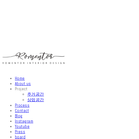
Home
About us
Project
주거공간
상업공간
Process
Contact
Blog
Instagram
Youtube
Press
board