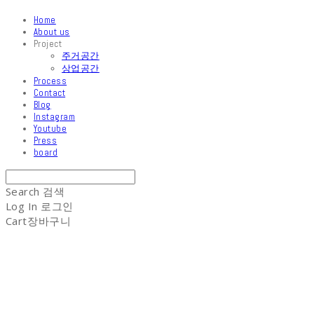
Home
About us
Project
주거공간
상업공간
Process
Contact
Blog
Instagram
Youtube
Press
board
Search
검색
Log In
로그인
Cart
장바구니