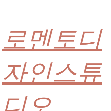
로멘토디
자인스튜
디오