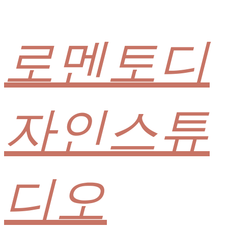
로멘토디
자인스튜
디오