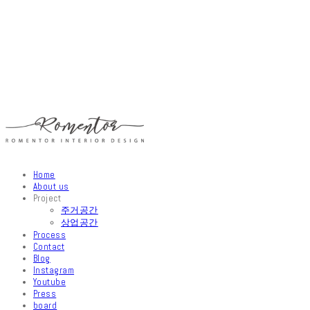
Home
About us
Project
주거공간
상업공간
Process
Contact
Blog
Instagram
Youtube
Press
board